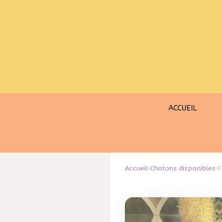
Aller
au
contenu
ACCUEIL
Accueil
›
Chatons disponibles
›
F