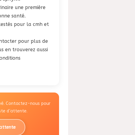
rinaire une première
bonne santé.
testés pour la cmh et
ntacter pour plus de
s en trouverez aussi
onditions
rvé. Contactez-nous pour
iste d'attente.
'attente