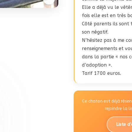
Elle a déjà vu le vété
fois elle est en très 
Côté parents ils sont 
son négatif.
N’hésitez pas à me co
renseignements et vou
dans la partie « nos c
d’adoption ».
Tarif 1700 euros.
Ce chaton est déjà rése
rejoindre la l
Liste d