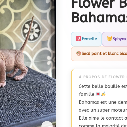
Flower 
Bahama
Femelle
Sphynx
Seal point et blanc bic
À PROPOS DE FLOWER
Cette belle bouille es
famille.
Bahamas est une demo
avec un super moteur
Elle aime le contact 
comme la majorité de