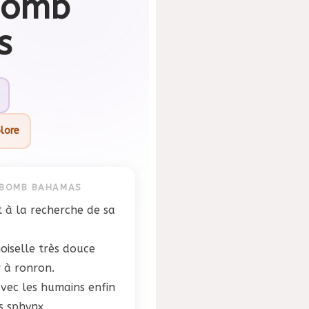
Bomb
s
olore
 BOMB BAHAMAS
t à la recherche de sa
iselle très douce
 à ronron.
avec les humains enfin
s sphynx.